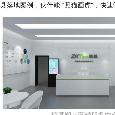
县落地案例，伙伴能 “照猫画虎”，快